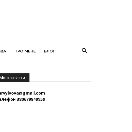
ОВА
ПРО МЕНЕ
БЛОГ
Мої контакти:
arvylvova@gmail.com
елефон 380679849959