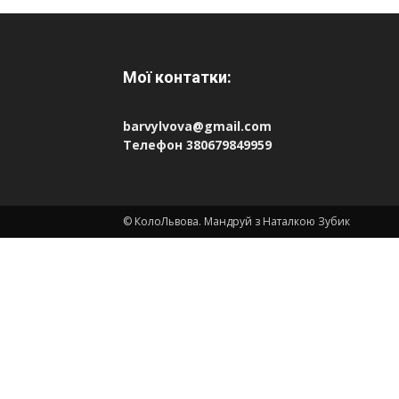
Мої контатки:
barvylvova@gmail.com
Телефон 380679849959
© КолоЛьвова. Мандруй з Наталкою Зубик