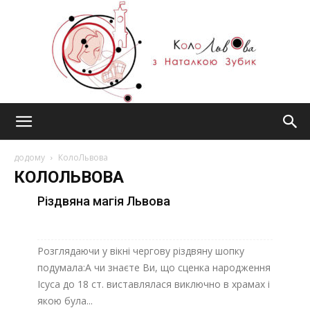
#КолоЛьвова
додому
КолоЛьвова
КОЛОЛЬВОВА
Різдвяна магія Львова
Розглядаючи у вікні чергову різдвяну шопку
подумала:А чи знаєте Ви, що сценка народження
Ісуса до 18 ст. виставлялася виключно в храмах і
якою була...