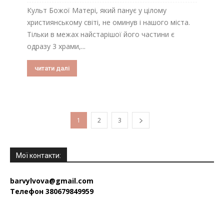
Культ Божої Матері, який панує у цілому
християнському світі, не оминув і нашого міста.
Тільки в межах найстарішої його частини є
одразу 3 храми,...
читати далі
1
2
3
Мої контакти:
barvylvova@gmail.com
Телефон 380679849959