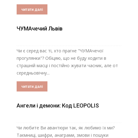
читати далі
ЧУМАчечий Львів
Чи є серед вас ті, хто прагне "ЧУМАчечої
прогулянки"? Обіцяю, що не буду ходити в
страшній масці і постійно жувати часник, але от
середньовічну...
читати далі
Ангели і демони: Код LEOPOLIS
Чи любите Ви авантюри так, як любимо їх ми?
Таємниці, шифри, анаграми, змови і пошуки