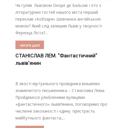
Чи гуляв Львовом Оноре де Бальзак і хто з
літературних гостей нашого міста перший
переклав «Кобзаря» Шевченка англійською
мовою? Який слід залишив Львів у творчості
Ференца Ліста?...
читати далі
СТАНІСЛАВ ЛЕМ. “Фантастичний”
львів’янин
В якості віртуального провідника візьмемо
знаменитого письменника – Станіслава Лема.
Пройдемося улюбленими вулицями
«фантастичного» львів’янина, поговоримо про
численні закоханості і єдину пристрасть
майбутнього фантаста,...