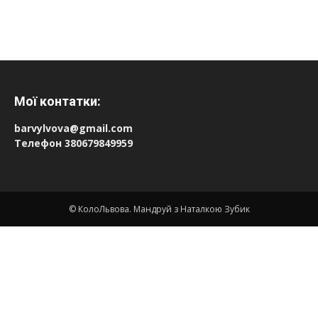
Мої контатки:
barvylvova@gmail.com
Телефон 380679849959
© КолоЛьвова. Мандруй з Наталкою Зубик