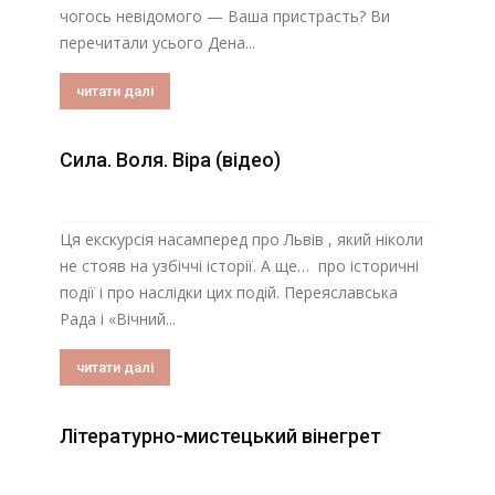
чогось невідомого — Ваша пристрасть? Ви
перечитали усього Дена...
читати далі
Сила. Воля. Віра (відео)
Ця екскурсія насамперед про Львів , який ніколи
не стояв на узбіччі історії. А ще… про історичні
події і про наслідки цих подій. Переяславська
Рада і «Вічний...
читати далі
Літературно-мистецький вінегрет