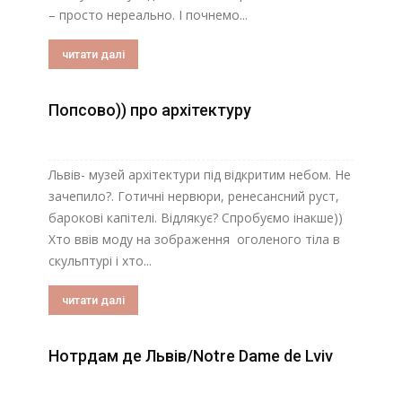
– просто нереально. І почнемо...
читати далі
Попсово)) про архітектуру
Львів- музей архітектури під відкритим небом. Не
зачепило?. Готичні нервюри, ренесансний руст,
барокові капітелі. Відлякує? Спробуємо інакше))
Хто ввів моду на зображення оголеного тіла в
скульптурі і хто...
читати далі
Нотрдам де Львів/Notre Dame de Lviv