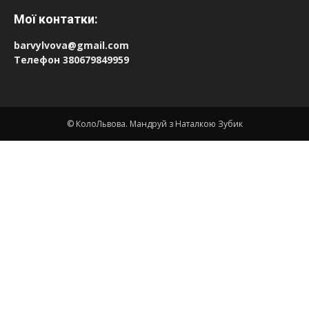
Мої контатки:
barvylvova@gmail.com
Телефон 380679849959
© КолоЛьвова. Мандруй з Наталкою Зубик