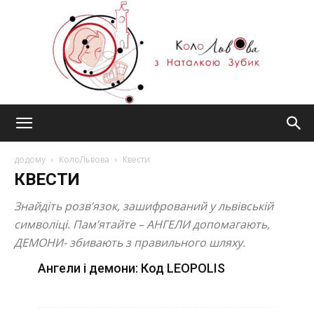
#КолоЛьвова
додому
КолоЛьвова
Квести
КВЕСТИ
Знайдіть розв’язок, зашифрований у львівській
символіці. Пам’ятайте – АНГЕЛИ допомагають,
ДЕМОНИ- збивають з правильного шляху.
Ангели і демони: Код LEOPOLIS