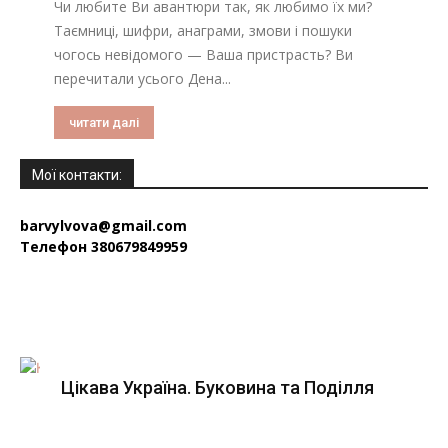
Чи любите Ви авантюри так, як любимо їх ми?
Таємниці, шифри, анаграми, змови і пошуки
чогось невідомого — Ваша пристрасть? Ви
перечитали усього Дена...
читати далі
Мої контакти:
barvylvova@gmail.com
Телефон 380679849959
Цікава Україна. Буковина та Поділля