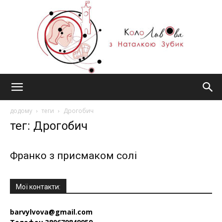
#КолоЛьвова
додому
теги
Дрогобич
тег: Дрогобич
Франко з присмаком солі
Мої контакти:
barvylvova@gmail.com