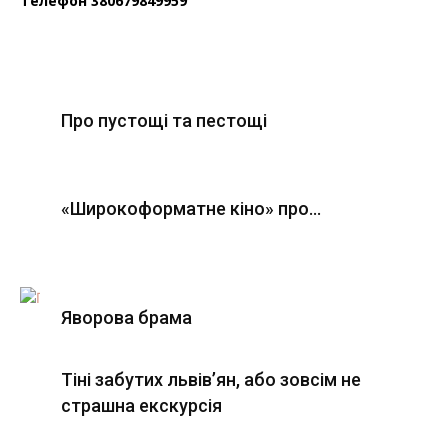
Телефон 380679849959
Про пустощі та пестощі
«Широкоформатне кіно» про…
Яворова брама
Тіні забутих львів’ян, або зовсім не
страшна екскурсія