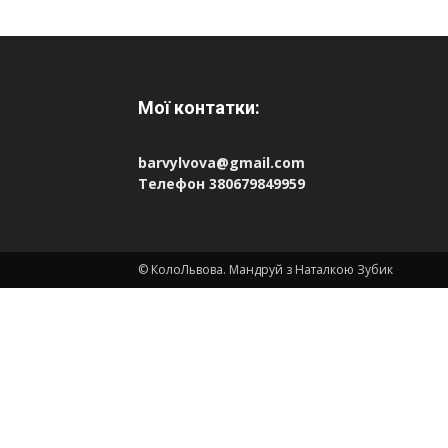
Мої контатки:
barvylvova@gmail.com
Телефон 380679849959
© КолоЛьвова. Мандруй з Наталкою Зубик