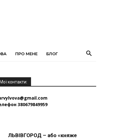
ОВА
ПРО МЕНЕ
БЛОГ
Мої контакти:
arvylvova@gmail.com
елефон 380679849959
ЛЬВІВГОРОД – або «княже