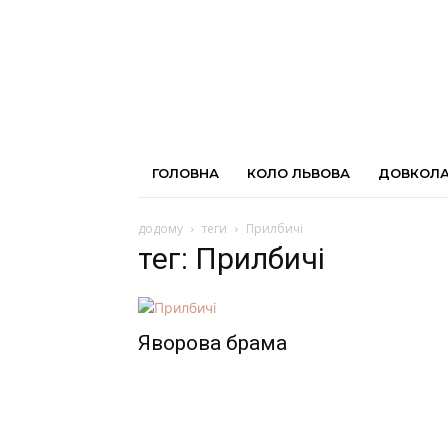
ГОЛОВНА
КОЛО ЛЬВОВА
ДОВКОЛА
додому
теги
Прилбичі
тег: Прилбичі
Яворова брама