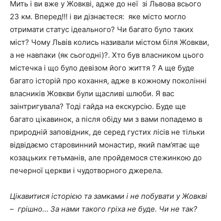
Мить і ви вже у Жовкві, адже до неї зі Львова всього
23 км. Вперед!!! і ви дізнаєтеся: яке місто могло
отримати статус ідеального? Чи багато було таких
міст? Чому Львів колись називали містом біля Жовкви,
а не навпаки (як сьогодні)?. Хто був власником цього
містечка і що було девізом його життя ? А ще буде
багато історій про кохання, адже в кожному поколінні
власників Жовкви були щасливі шлюби. Я вас
заінтригувала? Тоді гайда на екскурсію. Буде ще
багато цікавинок, а після обіду ми з вами попадемо в
природній заповідник, де серед густих лісів не тільки
відвідаємо старовинний монастир, який пам’ятає ще
козацьких гетьманів, але пройдемося стежинкою до
печерної церкви і чудотворного джерела.
Цікавитися історією та замками і не побувати у Жовкві
– грішно… За нами такого гріха не буде. Чи не так?