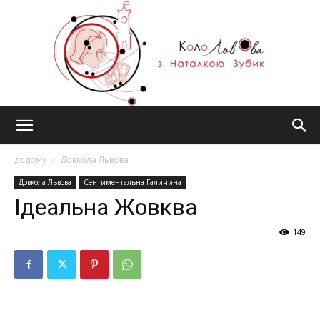
#КолоЛьвова
додому
Довкола Львова
Довкола Львова
Сентиментальна Галичина
Ідеальна Жовква
149