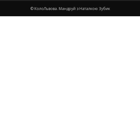
© КолоЛьвова. Мандруй з Наталкою Зубик