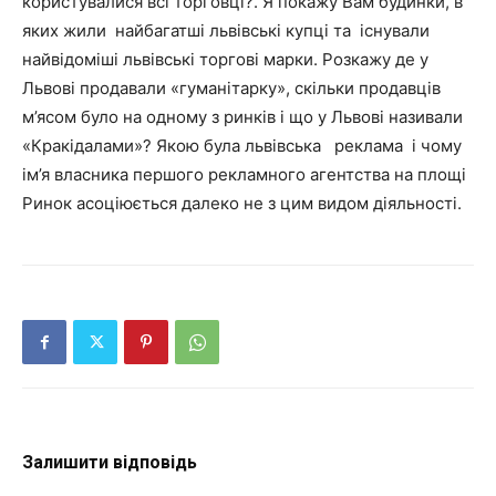
користувалися всі торговці?. Я покажу Вам будинки, в
яких жили найбагатші львівські купці та існували
найвідоміші львівські торгові марки. Розкажу де у
Львові продавали «гуманітарку», скільки продавців
м’ясом було на одному з ринків і що у Львові називали
«Кракідалами»? Якою була львівська реклама і чому
ім’я власника першого рекламного агентства на площі
Ринок асоціюється далеко не з цим видом діяльності.
Залишити відповідь