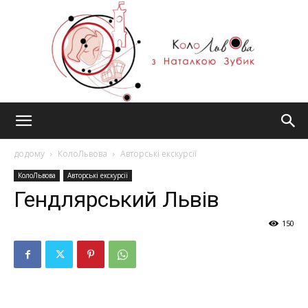
#КолоЛьвова
додому
КолоЛьвова
Авторські екскурсії
КолоЛьвова
Авторські екскурсії
Гендлярський Львів
150