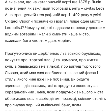
А ви знали, що на каталонській карті ще 1375 р Львів
позначений як важливий торговий центр – civitas Leo?
А на французькій географічній карті 1492 року з усієї
Східної Європи позначено і взагалі лише одне місто –
Leopolis.)? Чому купці, які надавали перевагу дешевим
водним артеріям і мали б оминати наше місто,
називали його «портом двох морів».
Прогулюючись вищербленою львівською бруківкою,
почуєте про торгові площі та ярмарки, про життя
купців (львівських і не тільки), про вигляд торгового
Львова, який мав свої особливості, власний фасон і
стиль, якого нині вже і не побачиш. Ви будете
здивовані, дізнавшись, які ж продукти експортував
середньовічний Львів, який подарунок з нашого міста
обов’язково везли своїм дітям іноземці, скільки століть
проіснував перший львівський банк, яким