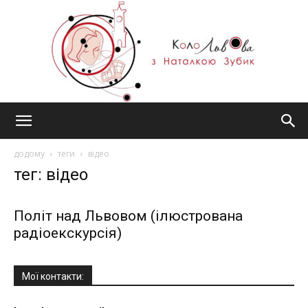
#КолоЛьвова
додому
теги
відео
тег: відео
Політ над Львовом (ілюстрована
радіоекскурсія)
Мої контакти: