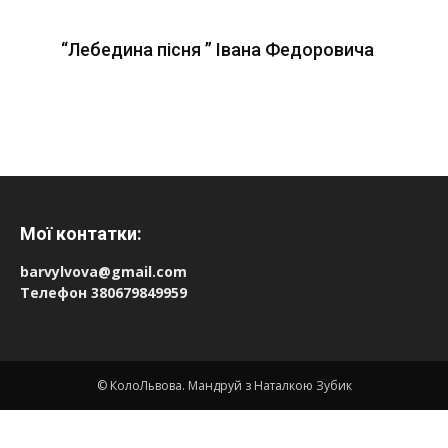
“Лебедина пісня ” Івана Федоровича
Мої контатки:
barvylvova@gmail.com
Телефон 380679849959
© КолоЛьвова. Мандруй з Наталкою Зубик