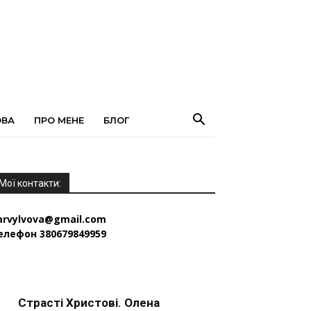
ОВА
ПРО МЕНЕ
БЛОГ
Мої контакти:
arvylvova@gmail.com
елефон 380679849959
Страсті Христові. Олена