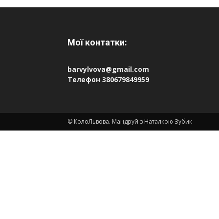
Мої контатки:
barvylvova@gmail.com
Телефон 380679849959
© КолоЛьвова. Мандруй з Наталкою Зубик