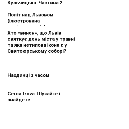
Кульчицька. Частина 2.
Політ над Львовом
(ілюстрована
радіоекскурсія)
Хто «винен», що Львів
святкує день міста у травні
та яка нетипова ікона є у
Святоюрському соборі?
Наодинці з часом
Cerca trova. Шукайте і
знайдете.