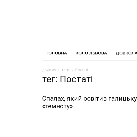
ГОЛОВНА
КОЛО ЛЬВОВА
ДОВКОЛА
додому
теги
Постаті
тег: Постаті
Спалах, який освітив галицьку
«темноту».