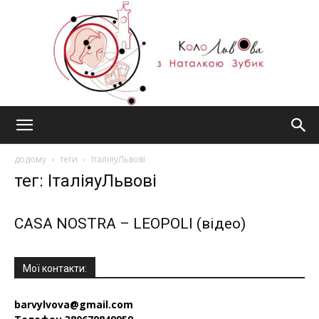
#КолоЛьвова
додому
теги
ІталіяуЛьвові
тег: ІталіяуЛьвові
CASA NOSTRA – LEOPOLI (відео)
Мої контакти:
barvylvova@gmail.com