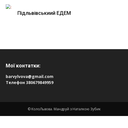
Підльвівськиий ЕДЕМ
Мої контатки:
barvylvova@gmail.com
Телефон 380679849959
© КолоЛьвова. Мандруй з Наталкою Зубик